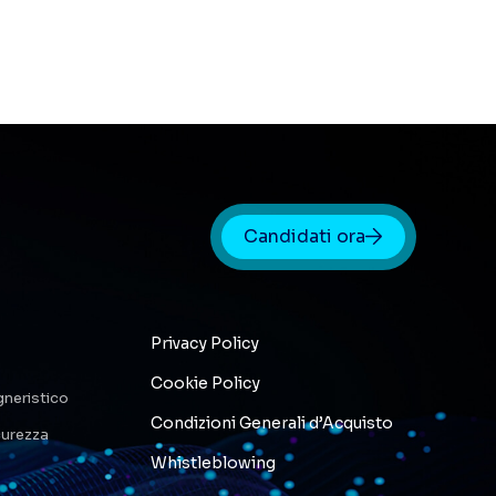
Candidati ora
Privacy Policy
Cookie Policy
neristico
Condizioni Generali d’Acquisto
icurezza
Whistleblowing