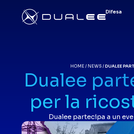
Difesa
HOME
/
NEWS
/
DUALEE PART
Dualee part
per la rico
Dualee partecipa a un even