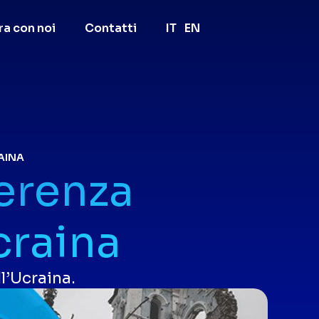
ra con noi
Contatti
IT
EN
AINA
erenza
craina
l’Ucraina.